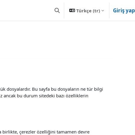
Giriş yap
Türkçe ‎(tr)‎
Arama girişini değiştir
çük dosyalardır. Bu sayfa bu dosyaların ne tür bilgi
iz ancak bu durum sitedeki bazı özelliklerin
a birlikte, çerezler özelliğini tamamen devre