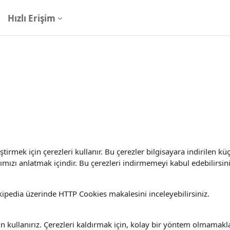
Hızlı Erişim
tirmek için çerezleri kullanır. Bu çerezler bilgisayara indirilen kü
ğımızı anlatmak içindir. Bu çerezleri indirmemeyi kabul edebilirsin
kipedia üzerinde HTTP Cookies makalesini inceleyebilirsiniz.
in kullanırız. Çerezleri kaldırmak için, kolay bir yöntem olmamakl