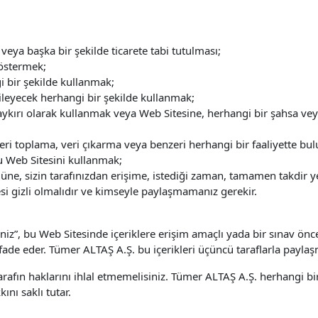
 veya başka bir şekilde ticarete tabi tutulması;
östermek;
i bir şekilde kullanmak;
kileyecek herhangi bir şekilde kullanmak;
ykırı olarak kullanmak veya Web Sitesine, herhangi bir şahsa veya
 veri toplama, veri çıkarma veya benzeri herhangi bir faaliyette b
u Web Sitesini kullanmak;
, sizin tarafınızdan erişime, istediği zaman, tamamen takdir yetki
resi gizli olmalıdır ve kimseyle paylaşmamanız gerekir.
iz”, bu Web Sitesinde içeriklere erişim amaçlı yada bir sınav önc
ifade eder. Tümer ALTAŞ A.Ş. bu içerikleri üçüncü taraflarla payla
 tarafın haklarını ihlal etmemelisiniz. Tümer ALTAŞ A.Ş. herhangi
ını saklı tutar.