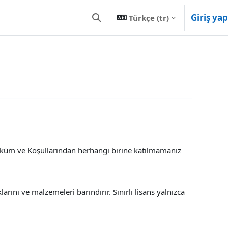
Giriş yap
Türkçe ‎(tr)‎
Arama girişini değiştir
Hüküm ve Koşullarından herhangi birine katılmamanız
ını ve malzemeleri barındırır. Sınırlı lisans yalnızca