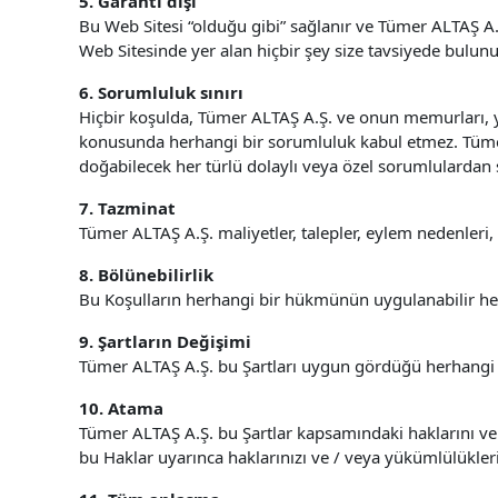
5. Garanti dışı
Bu Web Sitesi “olduğu gibi” sağlanır ve Tümer ALTAŞ A.
Web Sitesinde yer alan hiçbir şey size tavsiyede bulun
6. Sorumluluk sınırı
Hiçbir koşulda, Tümer ALTAŞ A.Ş. ve onun memurları, y
konusunda herhangi bir sorumluluk kabul etmez. Tümer A
doğabilecek her türlü dolaylı veya özel sorumlulardan
7. Tazminat
Tümer ALTAŞ A.Ş. maliyetler, talepler, eylem nedenleri
8. Bölünebilirlik
Bu Koşulların herhangi bir hükmünün uygulanabilir her
9. Şartların Değişimi
Tümer ALTAŞ A.Ş. bu Şartları uygun gördüğü herhangi bi
10. Atama
Tümer ALTAŞ A.Ş. bu Şartlar kapsamındaki haklarını ve 
bu Haklar uyarınca haklarınızı ve / veya yükümlülükle