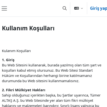
Ana içeriğe git
Giriş ya
Arama girişini değiştir
Yan panel
Kullanım Koşulları
Kulanım Koşulları
1. Giriş
Bu Web Sitesini kullanarak, burada yazılmış olan tüm şart ve
koşulları kabul etmiş olursunuz. Bu Web Sitesi Standart
Hüküm ve Koşullarından herhangi birine katılmamanız
durumunda bu Web sitesini kullanmamalısınız.
2. Fikri Mülkiyet Hakları
Sahip olduğunuz içerikten başka, bu Şartlar uyarınca, Tümer
ALTAŞ A.Ş. bu Web Sitesinde yer alan tüm fikri mülkiyet
haklarını ve malzemeleri barındırır. Sınırlı lisans yalnızca bu