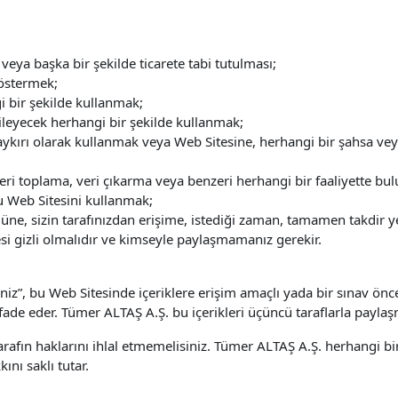
 veya başka bir şekilde ticarete tabi tutulması;
östermek;
i bir şekilde kullanmak;
kileyecek herhangi bir şekilde kullanmak;
ykırı olarak kullanmak veya Web Sitesine, herhangi bir şahsa veya
 veri toplama, veri çıkarma veya benzeri herhangi bir faaliyette b
u Web Sitesini kullanmak;
, sizin tarafınızdan erişime, istediği zaman, tamamen takdir yetki
resi gizli olmalıdır ve kimseyle paylaşmamanız gerekir.
iz”, bu Web Sitesinde içeriklere erişim amaçlı yada bir sınav önc
ifade eder. Tümer ALTAŞ A.Ş. bu içerikleri üçüncü taraflarla payla
 tarafın haklarını ihlal etmemelisiniz. Tümer ALTAŞ A.Ş. herhangi
ını saklı tutar.