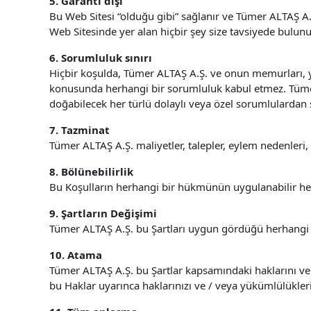
5. Garanti dışı
Bu Web Sitesi “olduğu gibi” sağlanır ve Tümer ALTAŞ A.
Web Sitesinde yer alan hiçbir şey size tavsiyede bulun
6. Sorumluluk sınırı
Hiçbir koşulda, Tümer ALTAŞ A.Ş. ve onun memurları, y
konusunda herhangi bir sorumluluk kabul etmez. Tümer A
doğabilecek her türlü dolaylı veya özel sorumlulardan
7. Tazminat
Tümer ALTAŞ A.Ş. maliyetler, talepler, eylem nedenleri
8. Bölünebilirlik
Bu Koşulların herhangi bir hükmünün uygulanabilir her
9. Şartların Değişimi
Tümer ALTAŞ A.Ş. bu Şartları uygun gördüğü herhangi bi
10. Atama
Tümer ALTAŞ A.Ş. bu Şartlar kapsamındaki haklarını ve 
bu Haklar uyarınca haklarınızı ve / veya yükümlülükle