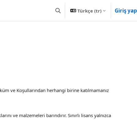
Giriş yap
Türkçe ‎(tr)‎
Arama girişini değiştir
Hüküm ve Koşullarından herhangi birine katılmamanız
ını ve malzemeleri barındırır. Sınırlı lisans yalnızca