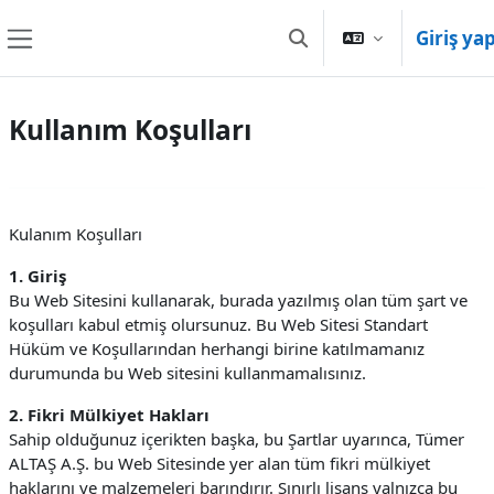
Ana içeriğe git
Giriş ya
Arama girişini değiştir
Yan panel
Kullanım Koşulları
Kulanım Koşulları
1. Giriş
Bu Web Sitesini kullanarak, burada yazılmış olan tüm şart ve
koşulları kabul etmiş olursunuz. Bu Web Sitesi Standart
Hüküm ve Koşullarından herhangi birine katılmamanız
durumunda bu Web sitesini kullanmamalısınız.
2. Fikri Mülkiyet Hakları
Sahip olduğunuz içerikten başka, bu Şartlar uyarınca, Tümer
ALTAŞ A.Ş. bu Web Sitesinde yer alan tüm fikri mülkiyet
haklarını ve malzemeleri barındırır. Sınırlı lisans yalnızca bu