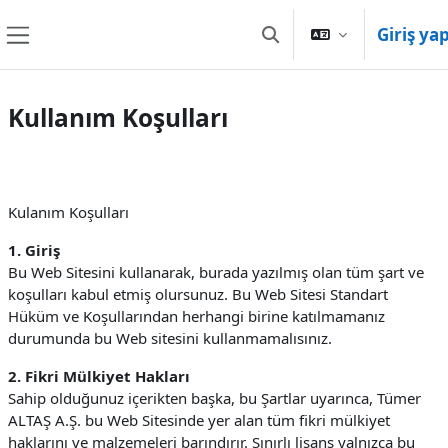
Ana içeriğe git
Giriş ya
Arama girişini değiştir
Yan panel
Kullanım Koşulları
Kulanım Koşulları
1. Giriş
Bu Web Sitesini kullanarak, burada yazılmış olan tüm şart ve
koşulları kabul etmiş olursunuz. Bu Web Sitesi Standart
Hüküm ve Koşullarından herhangi birine katılmamanız
durumunda bu Web sitesini kullanmamalısınız.
2. Fikri Mülkiyet Hakları
Sahip olduğunuz içerikten başka, bu Şartlar uyarınca, Tümer
ALTAŞ A.Ş. bu Web Sitesinde yer alan tüm fikri mülkiyet
haklarını ve malzemeleri barındırır. Sınırlı lisans yalnızca bu