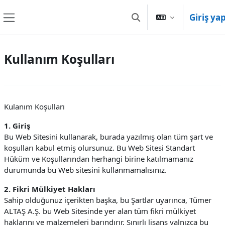
Ana içeriğe git
Giriş ya
Arama girişini değiştir
Yan panel
Kullanım Koşulları
Kulanım Koşulları
1. Giriş
Bu Web Sitesini kullanarak, burada yazılmış olan tüm şart ve
koşulları kabul etmiş olursunuz. Bu Web Sitesi Standart
Hüküm ve Koşullarından herhangi birine katılmamanız
durumunda bu Web sitesini kullanmamalısınız.
2. Fikri Mülkiyet Hakları
Sahip olduğunuz içerikten başka, bu Şartlar uyarınca, Tümer
ALTAŞ A.Ş. bu Web Sitesinde yer alan tüm fikri mülkiyet
haklarını ve malzemeleri barındırır. Sınırlı lisans yalnızca bu