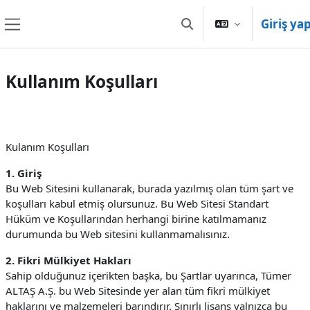
Ana içeriğe git
Giriş ya
Arama girişini değiştir
Yan panel
Kullanım Koşulları
Kulanım Koşulları
1. Giriş
Bu Web Sitesini kullanarak, burada yazılmış olan tüm şart ve
koşulları kabul etmiş olursunuz. Bu Web Sitesi Standart
Hüküm ve Koşullarından herhangi birine katılmamanız
durumunda bu Web sitesini kullanmamalısınız.
2. Fikri Mülkiyet Hakları
Sahip olduğunuz içerikten başka, bu Şartlar uyarınca, Tümer
ALTAŞ A.Ş. bu Web Sitesinde yer alan tüm fikri mülkiyet
haklarını ve malzemeleri barındırır. Sınırlı lisans yalnızca bu