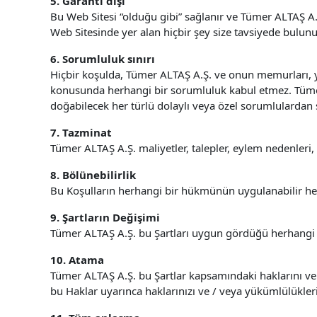
5. Garanti dışı
Bu Web Sitesi “olduğu gibi” sağlanır ve Tümer ALTAŞ A.
Web Sitesinde yer alan hiçbir şey size tavsiyede bulun
6. Sorumluluk sınırı
Hiçbir koşulda, Tümer ALTAŞ A.Ş. ve onun memurları, y
konusunda herhangi bir sorumluluk kabul etmez. Tümer A
doğabilecek her türlü dolaylı veya özel sorumlulardan
7. Tazminat
Tümer ALTAŞ A.Ş. maliyetler, talepler, eylem nedenleri
8. Bölünebilirlik
Bu Koşulların herhangi bir hükmünün uygulanabilir her
9. Şartların Değişimi
Tümer ALTAŞ A.Ş. bu Şartları uygun gördüğü herhangi bi
10. Atama
Tümer ALTAŞ A.Ş. bu Şartlar kapsamındaki haklarını ve 
bu Haklar uyarınca haklarınızı ve / veya yükümlülükle