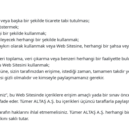
 veya başka bir şekilde ticarete tabi tutulması;
östermek;
i bir şekilde kullanmak;
kileyecek herhangi bir şekilde kullanmak;
ykırı olarak kullanmak veya Web Sitesine, herhangi bir şahsa veya
 veri toplama, veri çıkarma veya benzeri herhangi bir faaliyette b
u Web Sitesini kullanmak;
, sizin tarafınızdan erişime, istediği zaman, tamamen takdir yetki
resi gizli olmalıdır ve kimseyle paylaşmamanız gerekir.
iz”, bu Web Sitesinde içeriklere erişim amaçlı yada bir sınav önc
ifade eder. Tümer ALTAŞ A.Ş. bu içerikleri üçüncü taraflarla payla
 tarafın haklarını ihlal etmemelisiniz. Tümer ALTAŞ A.Ş. herhangi
ını saklı tutar.