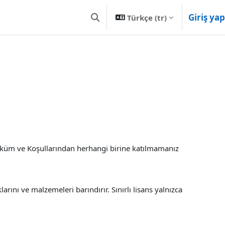
Giriş yap
Türkçe ‎(tr)‎
Arama girişini değiştir
Hüküm ve Koşullarından herhangi birine katılmamanız
ını ve malzemeleri barındırır. Sınırlı lisans yalnızca