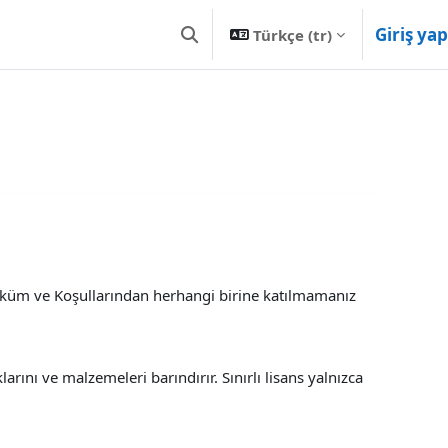
Giriş yap
Türkçe ‎(tr)‎
Arama girişini değiştir
Hüküm ve Koşullarından herhangi birine katılmamanız
ını ve malzemeleri barındırır. Sınırlı lisans yalnızca