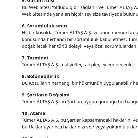
5. Garanti dışı
Bu Web Sitesi “olduğu gibi” sağlanır ve Tümer ALTAŞ A.
Web Sitesinde yer alan hiçbir şey size tavsiyede bulun
6. Sorumluluk sınırı
Hiçbir koşulda, Tümer ALTAŞ A.Ş. ve onun memurları, y
konusunda herhangi bir sorumluluk kabul etmez. Tümer A
doğabilecek her türlü dolaylı veya özel sorumlulardan
7. Tazminat
Tümer ALTAŞ A.Ş. maliyetler, talepler, eylem nedenleri
8. Bölünebilirlik
Bu Koşulların herhangi bir hükmünün uygulanabilir her
9. Şartların Değişimi
Tümer ALTAŞ A.Ş. bu Şartları uygun gördüğü herhangi bi
10. Atama
Tümer ALTAŞ A.Ş. bu Şartlar kapsamındaki haklarını ve 
bu Haklar uyarınca haklarınızı ve / veya yükümlülükle