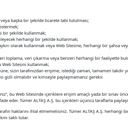
 veya başka bir şekilde ticarete tabi tutulması;
östermek;
i bir şekilde kullanmak;
kileyecek herhangi bir şekilde kullanmak;
ykırı olarak kullanmak veya Web Sitesine, herhangi bir şahsa veya
 veri toplama, veri çıkarma veya benzeri herhangi bir faaliyette b
u Web Sitesini kullanmak;
, sizin tarafınızdan erişime, istediği zaman, tamamen takdir yetki
resi gizli olmalıdır ve kimseyle paylaşmamanız gerekir.
iz”, bu Web Sitesinde içeriklere erişim amaçlı yada bir sınav önc
ifade eder. Tümer ALTAŞ A.Ş. bu içerikleri üçüncü taraflarla payla
 tarafın haklarını ihlal etmemelisiniz. Tümer ALTAŞ A.Ş. herhangi
ını saklı tutar.