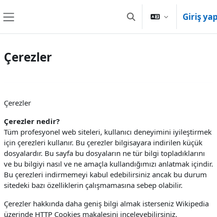
Ana içeriğe git
Giriş ya
Arama girişini değiştir
Yan panel
Çerezler
Çerezler
Çerezler nedir?
Tüm profesyonel web siteleri, kullanıcı deneyimini iyileştirmek
için çerezleri kullanır. Bu çerezler bilgisayara indirilen küçük
dosyalardır. Bu sayfa bu dosyaların ne tür bilgi topladıklarını
ve bu bilgiyi nasıl ve ne amaçla kullandığımızı anlatmak içindir.
Bu çerezleri indirmemeyi kabul edebilirsiniz ancak bu durum
sitedeki bazı özelliklerin çalışmamasına sebep olabilir.
Çerezler hakkında daha geniş bilgi almak isterseniz Wikipedia
üzerinde HTTP Cookies makalesini inceleyebilirsiniz.