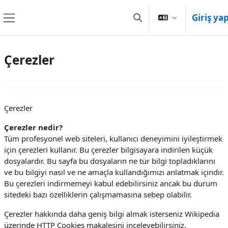
Ana içeriğe git
Giriş ya
Arama girişini değiştir
Yan panel
Çerezler
Çerezler
Çerezler nedir?
Tüm profesyonel web siteleri, kullanıcı deneyimini iyileştirmek
için çerezleri kullanır. Bu çerezler bilgisayara indirilen küçük
dosyalardır. Bu sayfa bu dosyaların ne tür bilgi topladıklarını
ve bu bilgiyi nasıl ve ne amaçla kullandığımızı anlatmak içindir.
Bu çerezleri indirmemeyi kabul edebilirsiniz ancak bu durum
sitedeki bazı özelliklerin çalışmamasına sebep olabilir.
Çerezler hakkında daha geniş bilgi almak isterseniz Wikipedia
üzerinde HTTP Cookies makalesini inceleyebilirsiniz.