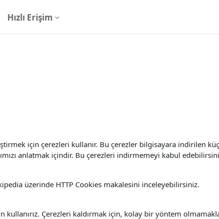
Hızlı Erişim
tirmek için çerezleri kullanır. Bu çerezler bilgisayara indirilen kü
ğımızı anlatmak içindir. Bu çerezleri indirmemeyi kabul edebilirsin
kipedia üzerinde HTTP Cookies makalesini inceleyebilirsiniz.
in kullanırız. Çerezleri kaldırmak için, kolay bir yöntem olmamakl