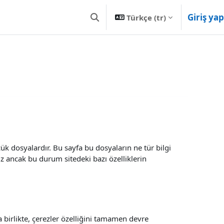
Giriş yap
Türkçe ‎(tr)‎
Arama girişini değiştir
çük dosyalardır. Bu sayfa bu dosyaların ne tür bilgi
iz ancak bu durum sitedeki bazı özelliklerin
a birlikte, çerezler özelliğini tamamen devre