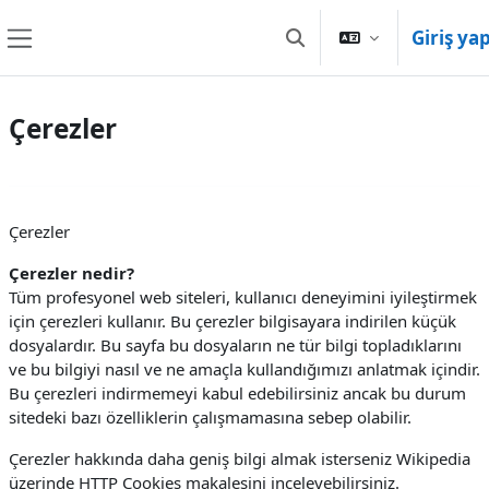
Ana içeriğe git
Giriş ya
Arama girişini değiştir
Yan panel
Çerezler
Çerezler
Çerezler nedir?
Tüm profesyonel web siteleri, kullanıcı deneyimini iyileştirmek
için çerezleri kullanır. Bu çerezler bilgisayara indirilen küçük
dosyalardır. Bu sayfa bu dosyaların ne tür bilgi topladıklarını
ve bu bilgiyi nasıl ve ne amaçla kullandığımızı anlatmak içindir.
Bu çerezleri indirmemeyi kabul edebilirsiniz ancak bu durum
sitedeki bazı özelliklerin çalışmamasına sebep olabilir.
Çerezler hakkında daha geniş bilgi almak isterseniz Wikipedia
üzerinde HTTP Cookies makalesini inceleyebilirsiniz.