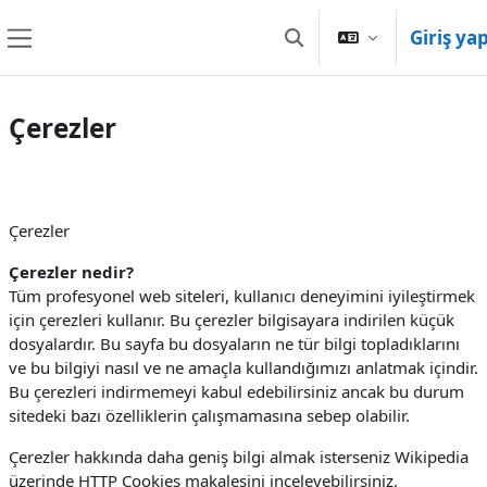
Ana içeriğe git
Giriş ya
Arama girişini değiştir
Yan panel
Çerezler
Çerezler
Çerezler nedir?
Tüm profesyonel web siteleri, kullanıcı deneyimini iyileştirmek
için çerezleri kullanır. Bu çerezler bilgisayara indirilen küçük
dosyalardır. Bu sayfa bu dosyaların ne tür bilgi topladıklarını
ve bu bilgiyi nasıl ve ne amaçla kullandığımızı anlatmak içindir.
Bu çerezleri indirmemeyi kabul edebilirsiniz ancak bu durum
sitedeki bazı özelliklerin çalışmamasına sebep olabilir.
Çerezler hakkında daha geniş bilgi almak isterseniz Wikipedia
üzerinde HTTP Cookies makalesini inceleyebilirsiniz.