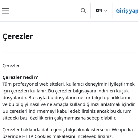
Ana içeriğe git
Giriş ya
Arama girişini değiştir
Yan panel
Çerezler
Çerezler
Çerezler nedir?
Tüm profesyonel web siteleri, kullanıcı deneyimini iyileştirmek
için çerezleri kullanır. Bu çerezler bilgisayara indirilen küçük
dosyalardır. Bu sayfa bu dosyaların ne tür bilgi topladıklarını
ve bu bilgiyi nasıl ve ne amaçla kullandığımızı anlatmak içindir.
Bu çerezleri indirmemeyi kabul edebilirsiniz ancak bu durum
sitedeki bazı özelliklerin çalışmamasına sebep olabilir.
Çerezler hakkında daha geniş bilgi almak isterseniz Wikipedia
üzerinde HTTP Cookies makalesini inceleyebilirsiniz.