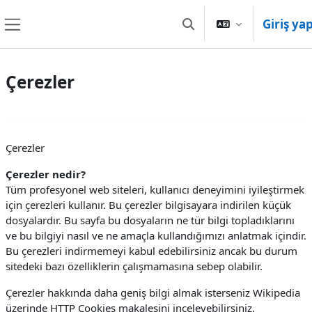
Ana içeriğe git
Giriş ya
Arama girişini değiştir
Yan panel
Çerezler
Çerezler
Çerezler nedir?
Tüm profesyonel web siteleri, kullanıcı deneyimini iyileştirmek
için çerezleri kullanır. Bu çerezler bilgisayara indirilen küçük
dosyalardır. Bu sayfa bu dosyaların ne tür bilgi topladıklarını
ve bu bilgiyi nasıl ve ne amaçla kullandığımızı anlatmak içindir.
Bu çerezleri indirmemeyi kabul edebilirsiniz ancak bu durum
sitedeki bazı özelliklerin çalışmamasına sebep olabilir.
Çerezler hakkında daha geniş bilgi almak isterseniz Wikipedia
üzerinde HTTP Cookies makalesini inceleyebilirsiniz.