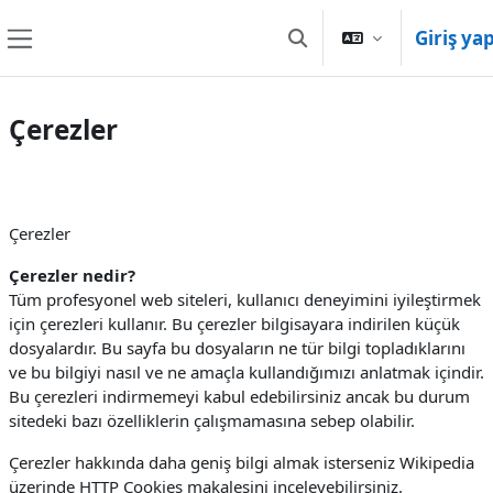
Ana içeriğe git
Giriş ya
Arama girişini değiştir
Yan panel
Çerezler
Çerezler
Çerezler nedir?
Tüm profesyonel web siteleri, kullanıcı deneyimini iyileştirmek
için çerezleri kullanır. Bu çerezler bilgisayara indirilen küçük
dosyalardır. Bu sayfa bu dosyaların ne tür bilgi topladıklarını
ve bu bilgiyi nasıl ve ne amaçla kullandığımızı anlatmak içindir.
Bu çerezleri indirmemeyi kabul edebilirsiniz ancak bu durum
sitedeki bazı özelliklerin çalışmamasına sebep olabilir.
Çerezler hakkında daha geniş bilgi almak isterseniz Wikipedia
üzerinde HTTP Cookies makalesini inceleyebilirsiniz.