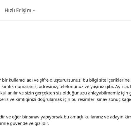
Hızlı Erişim
ir kullanıcı adı ve şifre oluşturursunuz; bu bilgi site içeriklerine
ız, kimlik numaranız, adresiniz, telefonunuz ve yaşınız gibi. Ayrıca
kullanılır ve sizin gerçekten siz olduğunuzu anlayabilmemiz için g
eriz ve kimliğinizi doğrulamak için bu resimleri sınav sonuç kağıd
rdir ve eğer bir sınav yapıyorsak bu amaçlı kullanırız ve adayın kim
zimle güvende ve gizlidir.