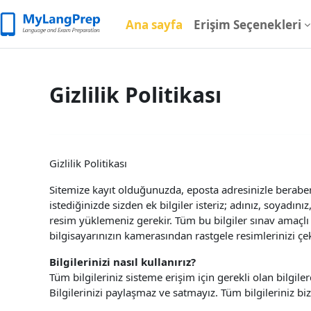
Ana içeriğe git
Ana sayfa
Erişim Seçenekleri
Gizlilik Politikası
Gizlilik Politikası
Sitemize kayıt olduğunuzda, eposta adresinizle beraber b
istediğinizde sizden ek bilgiler isteriz; adınız, soyadın
resim yüklemeniz gerekir. Tüm bu bilgiler sınav amaçlı 
bilgisayarınızın kamerasından rastgele resimlerinizi çek
Bilgilerinizi nasıl kullanırız?
Tüm bilgileriniz sisteme erişim için gerekli olan bilgile
Bilgilerinizi paylaşmaz ve satmayız. Tüm bilgileriniz bi