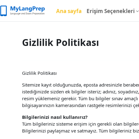
Ana içeriğe git
Ana sayfa
Erişim Seçenekleri
Gizlilik Politikası
Gizlilik Politikası
Sitemize kayıt olduğunuzda, eposta adresinizle beraber b
istediğinizde sizden ek bilgiler isteriz; adınız, soyadın
resim yüklemeniz gerekir. Tüm bu bilgiler sınav amaçlı 
bilgisayarınızın kamerasından rastgele resimlerinizi çek
Bilgilerinizi nasıl kullanırız?
Tüm bilgileriniz sisteme erişim için gerekli olan bilgile
Bilgilerinizi paylaşmaz ve satmayız. Tüm bilgileriniz bi