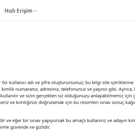
Hızlı Erişim
ir kullanıcı adı ve şifre oluşturursunuz; bu bilgi site içeriklerine
ız, kimlik numaranız, adresiniz, telefonunuz ve yaşınız gibi. Ayrıca
kullanılır ve sizin gerçekten siz olduğunuzu anlayabilmemiz için g
eriz ve kimliğinizi doğrulamak için bu resimleri sınav sonuç kağıd
rdir ve eğer bir sınav yapıyorsak bu amaçlı kullanırız ve adayın kim
zimle güvende ve gizlidir.