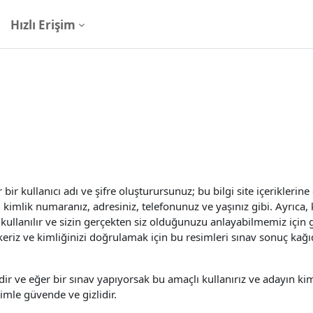
Hızlı Erişim
ir kullanıcı adı ve şifre oluşturursunuz; bu bilgi site içeriklerine
ız, kimlik numaranız, adresiniz, telefonunuz ve yaşınız gibi. Ayrıca
kullanılır ve sizin gerçekten siz olduğunuzu anlayabilmemiz için g
eriz ve kimliğinizi doğrulamak için bu resimleri sınav sonuç kağıd
rdir ve eğer bir sınav yapıyorsak bu amaçlı kullanırız ve adayın kim
zimle güvende ve gizlidir.