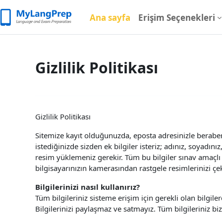
Ana içeriğe git
Ana sayfa
Erişim Seçenekleri
Gizlilik Politikası
Gizlilik Politikası
Sitemize kayıt olduğunuzda, eposta adresinizle beraber b
istediğinizde sizden ek bilgiler isteriz; adınız, soyadın
resim yüklemeniz gerekir. Tüm bu bilgiler sınav amaçlı 
bilgisayarınızın kamerasından rastgele resimlerinizi çek
Bilgilerinizi nasıl kullanırız?
Tüm bilgileriniz sisteme erişim için gerekli olan bilgile
Bilgilerinizi paylaşmaz ve satmayız. Tüm bilgileriniz bi