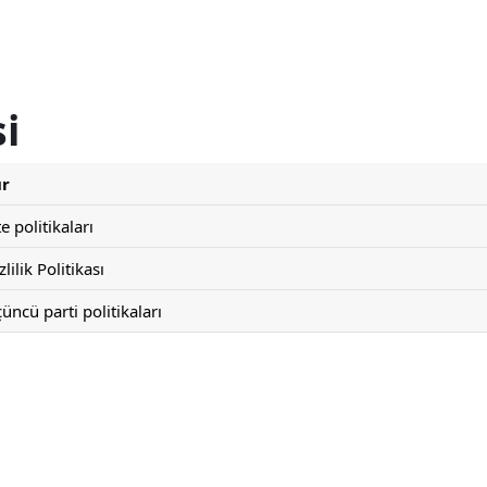
si
ür
te politikaları
zlilik Politikası
üncü parti politikaları