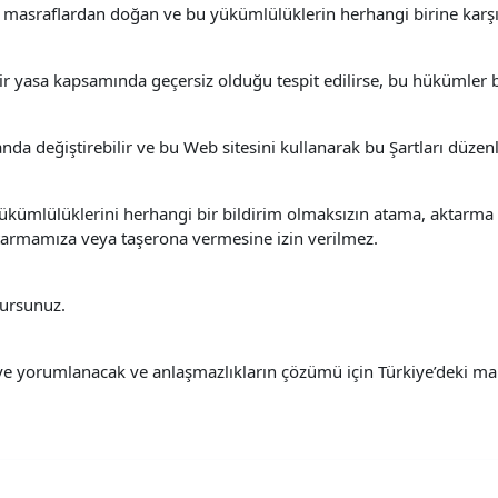
ve masraflardan doğan ve bu yükümlülüklerin herhangi birine karşı
 yasa kapsamında geçersiz olduğu tespit edilirse, bu hükümler bu
a değiştirebilir ve bu Web sitesini kullanarak bu Şartları düzenl
kümlülüklerini herhangi bir bildirim olmaksızın atama, aktarma v
ktarmamıza veya taşerona vermesine izin verilmez.
lursunuz.
ve yorumlanacak ve anlaşmazlıkların çözümü için Türkiye’deki ma