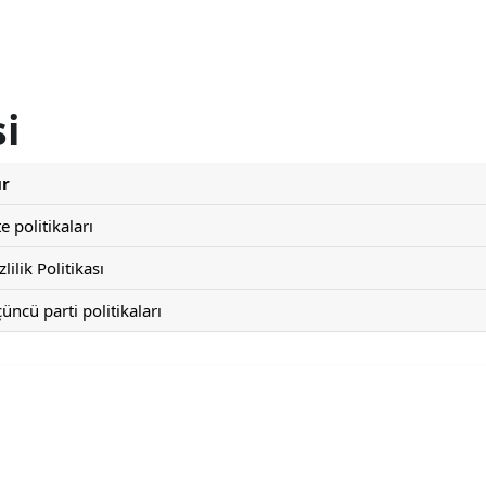
si
ür
te politikaları
zlilik Politikası
üncü parti politikaları