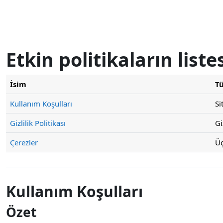
Ana içeriğe git
Etkin politikaların liste
İsim
T
Kullanım Koşulları
Si
Gizlilik Politikası
Gi
Çerezler
Üç
Kullanım Koşulları
Özet