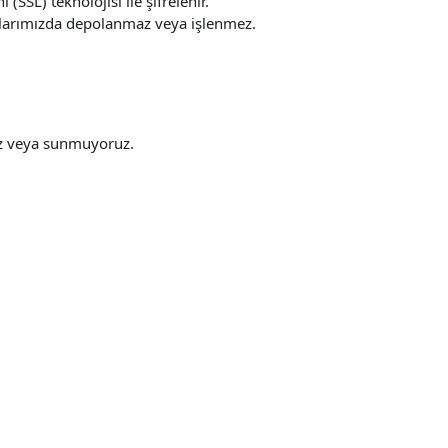
(SSL) teknolojisi ile şifrelenir.
ucularımızda depolanmaz veya işlenmez.
uz veya sunmuyoruz.