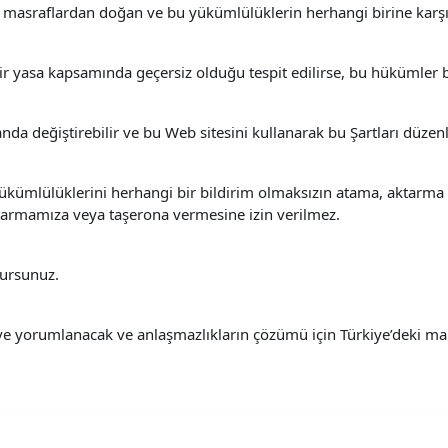
ve masraflardan doğan ve bu yükümlülüklerin herhangi birine karşı
 yasa kapsamında geçersiz olduğu tespit edilirse, bu hükümler bu
a değiştirebilir ve bu Web sitesini kullanarak bu Şartları düzenl
kümlülüklerini herhangi bir bildirim olmaksızın atama, aktarma v
ktarmamıza veya taşerona vermesine izin verilmez.
lursunuz.
ve yorumlanacak ve anlaşmazlıkların çözümü için Türkiye’deki ma