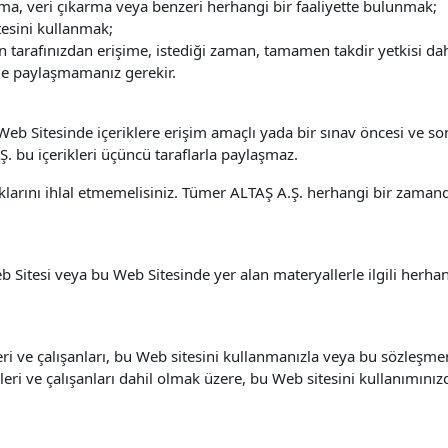
plama, veri çıkarma veya benzeri herhangi bir faaliyette bulunmak;
esini kullanmak;
arafınızdan erişime, istediği zaman, tamamen takdir yetkisi dahili
eyle paylaşmamanız gerekir.
eb Sitesinde içeriklere erişim amaçlı yada bir sınav öncesi ve so
. bu içerikleri üçüncü taraflarla paylaşmaz.
haklarını ihlal etmemelisiniz. Tümer ALTAŞ A.Ş. herhangi bir zama
 Sitesi veya bu Web Sitesinde yer alan materyallerle ilgili herha
eri ve çalışanları, bu Web sitesini kullanmanızla veya bu sözleş
eri ve çalışanları dahil olmak üzere, bu Web sitesini kullanımınız