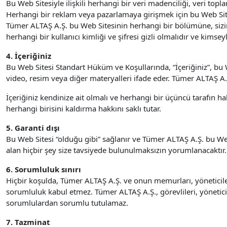
Bu Web Sitesiyle ilişkili herhangi bir veri madenciliği, veri to
Herhangi bir reklam veya pazarlamaya girişmek için bu Web Sit
Tümer ALTAŞ A.Ş. bu Web Sitesinin herhangi bir bölümüne, sizin t
herhangi bir kullanıcı kimliği ve şifresi gizli olmalıdır ve kims
4. İçeriğiniz
Bu Web Sitesi Standart Hüküm ve Koşullarında, “İçeriğiniz”, bu W
video, resim veya diğer materyalleri ifade eder. Tümer ALTAŞ A.Ş
İçeriğiniz kendinize ait olmalı ve herhangi bir üçüncü tarafın 
herhangi birisini kaldırma hakkını saklı tutar.
5. Garanti dışı
Bu Web Sitesi “olduğu gibi” sağlanır ve Tümer ALTAŞ A.Ş. bu Web
alan hiçbir şey size tavsiyede bulunulmaksızın yorumlanacaktır.
6. Sorumluluk sınırı
Hiçbir koşulda, Tümer ALTAŞ A.Ş. ve onun memurları, yöneticil
sorumluluk kabul etmez. Tümer ALTAŞ A.Ş., görevlileri, yöneticil
sorumlulardan sorumlu tutulamaz.
7. Tazminat