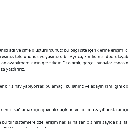
ıcı adı ve şifre oluşturursunuz; bu bilgi site içeriklerine erişim i
adresiniz, telefonunuz ve yaşınız gibi. Ayrıca, kimliğinizi doğrul
u anlayabilmemiz için gereklidir. Ek olarak, gerçek sınavlar esnası
za yazdırırız.
ğer bir sınav yapıyorsak bu amaçlı kullanırız ve adayın kimliğini do
menizi sağlamak için güvenlik açıkları ve bilinen zayıf noktalar içi
bu tür sistemlere özel erişim haklarına sahip sınırlı sayıda kişi tara