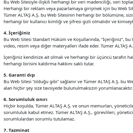
Bu Web Sitesiyle ilişkili herhangi bir veri madenciliği, veri to
Herhangi bir reklam veya pazarlamaya girişmek için bu Web Sit
Tümer ALTAŞ A.Ş. bu Web Sitesinin herhangi bir bölümüne, sizin t
herhangi bir kullanıcı kimliği ve şifresi gizli olmalıdır ve kims
4. İçeriğiniz
Bu Web Sitesi Standart Hüküm ve Koşullarında, “İçeriğiniz”, bu W
video, resim veya diğer materyalleri ifade eder. Tümer ALTAŞ A.Ş
İçeriğiniz kendinize ait olmalı ve herhangi bir üçüncü tarafın 
herhangi birisini kaldırma hakkını saklı tutar.
5. Garanti dışı
Bu Web Sitesi “olduğu gibi” sağlanır ve Tümer ALTAŞ A.Ş. bu Web
alan hiçbir şey size tavsiyede bulunulmaksızın yorumlanacaktır.
6. Sorumluluk sınırı
Hiçbir koşulda, Tümer ALTAŞ A.Ş. ve onun memurları, yöneticil
sorumluluk kabul etmez. Tümer ALTAŞ A.Ş., görevlileri, yöneticil
sorumlulardan sorumlu tutulamaz.
7. Tazminat