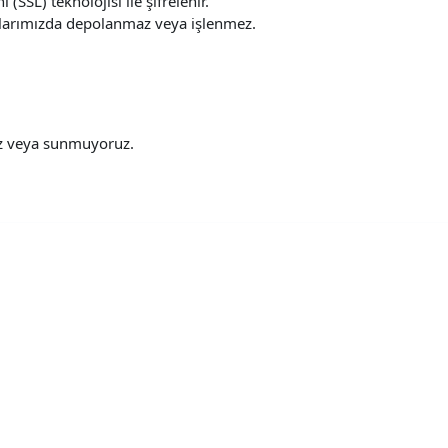
(SSL) teknolojisi ile şifrelenir.
ucularımızda depolanmaz veya işlenmez.
uz veya sunmuyoruz.