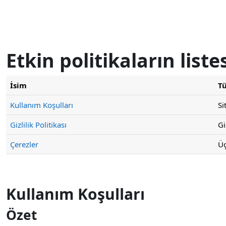
Ana içeriğe git
Etkin politikaların liste
İsim
T
Kullanım Koşulları
Si
Gizlilik Politikası
Gi
Çerezler
Üç
Kullanım Koşulları
Özet