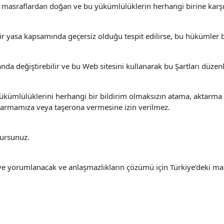
ve masraflardan doğan ve bu yükümlülüklerin herhangi birine karşı
 yasa kapsamında geçersiz olduğu tespit edilirse, bu hükümler bu
a değiştirebilir ve bu Web sitesini kullanarak bu Şartları düzenl
kümlülüklerini herhangi bir bildirim olmaksızın atama, aktarma v
ktarmamıza veya taşerona vermesine izin verilmez.
lursunuz.
ve yorumlanacak ve anlaşmazlıkların çözümü için Türkiye’deki ma