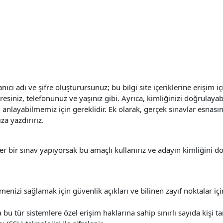
ıcı adı ve şifre oluşturursunuz; bu bilgi site içeriklerine erişim i
adresiniz, telefonunuz ve yaşınız gibi. Ayrıca, kimliğinizi doğrul
u anlayabilmemiz için gereklidir. Ek olarak, gerçek sınavlar esnası
za yazdırırız.
ğer bir sınav yapıyorsak bu amaçlı kullanırız ve adayın kimliğini do
menizi sağlamak için güvenlik açıkları ve bilinen zayıf noktalar içi
bu tür sistemlere özel erişim haklarına sahip sınırlı sayıda kişi tara