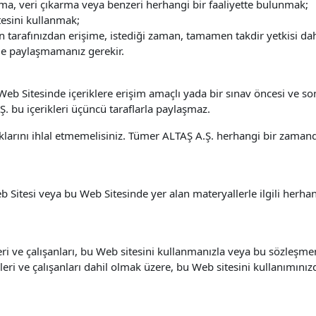
plama, veri çıkarma veya benzeri herhangi bir faaliyette bulunmak;
esini kullanmak;
arafınızdan erişime, istediği zaman, tamamen takdir yetkisi dahili
eyle paylaşmamanız gerekir.
eb Sitesinde içeriklere erişim amaçlı yada bir sınav öncesi ve so
. bu içerikleri üçüncü taraflarla paylaşmaz.
haklarını ihlal etmemelisiniz. Tümer ALTAŞ A.Ş. herhangi bir zama
 Sitesi veya bu Web Sitesinde yer alan materyallerle ilgili herha
eri ve çalışanları, bu Web sitesini kullanmanızla veya bu sözleş
eri ve çalışanları dahil olmak üzere, bu Web sitesini kullanımınız