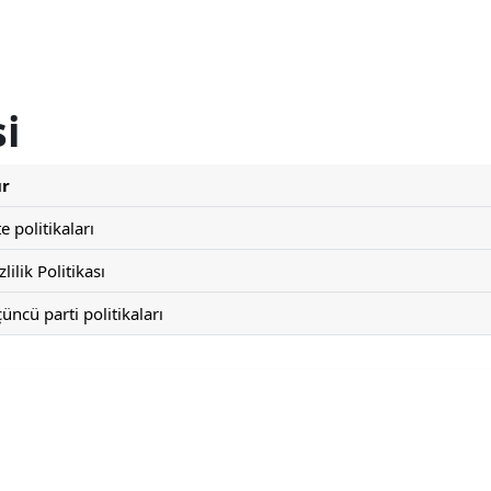
si
ür
te politikaları
zlilik Politikası
üncü parti politikaları