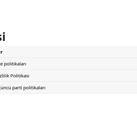
si
ür
te politikaları
zlilik Politikası
üncü parti politikaları