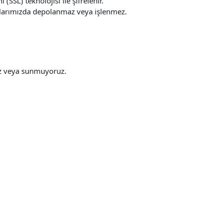
(SSL) teknolojisi ile şifrelenir.
ucularımızda depolanmaz veya işlenmez.
uz veya sunmuyoruz.