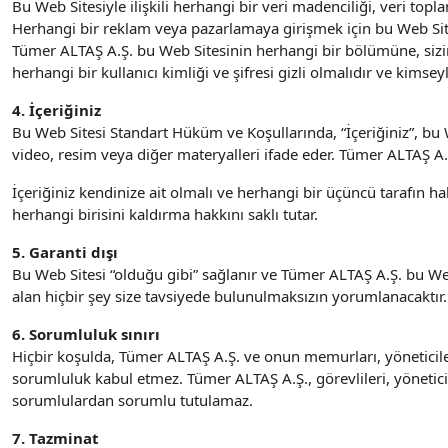
Bu Web Sitesiyle ilişkili herhangi bir veri madenciliği, veri to
Herhangi bir reklam veya pazarlamaya girişmek için bu Web Sit
Tümer ALTAŞ A.Ş. bu Web Sitesinin herhangi bir bölümüne, sizin t
herhangi bir kullanıcı kimliği ve şifresi gizli olmalıdır ve kims
4. İçeriğiniz
Bu Web Sitesi Standart Hüküm ve Koşullarında, “İçeriğiniz”, bu W
video, resim veya diğer materyalleri ifade eder. Tümer ALTAŞ A.Ş
İçeriğiniz kendinize ait olmalı ve herhangi bir üçüncü tarafın 
herhangi birisini kaldırma hakkını saklı tutar.
5. Garanti dışı
Bu Web Sitesi “olduğu gibi” sağlanır ve Tümer ALTAŞ A.Ş. bu Web
alan hiçbir şey size tavsiyede bulunulmaksızın yorumlanacaktır.
6. Sorumluluk sınırı
Hiçbir koşulda, Tümer ALTAŞ A.Ş. ve onun memurları, yöneticil
sorumluluk kabul etmez. Tümer ALTAŞ A.Ş., görevlileri, yöneticil
sorumlulardan sorumlu tutulamaz.
7. Tazminat