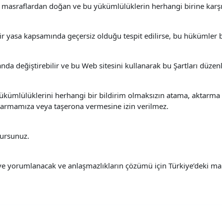
ve masraflardan doğan ve bu yükümlülüklerin herhangi birine karşı
 yasa kapsamında geçersiz olduğu tespit edilirse, bu hükümler bu
a değiştirebilir ve bu Web sitesini kullanarak bu Şartları düzenl
kümlülüklerini herhangi bir bildirim olmaksızın atama, aktarma v
ktarmamıza veya taşerona vermesine izin verilmez.
lursunuz.
ve yorumlanacak ve anlaşmazlıkların çözümü için Türkiye’deki ma