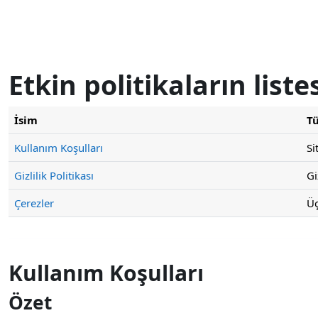
Ana içeriğe git
Etkin politikaların liste
İsim
T
Kullanım Koşulları
Si
Gizlilik Politikası
Gi
Çerezler
Üç
Kullanım Koşulları
Özet