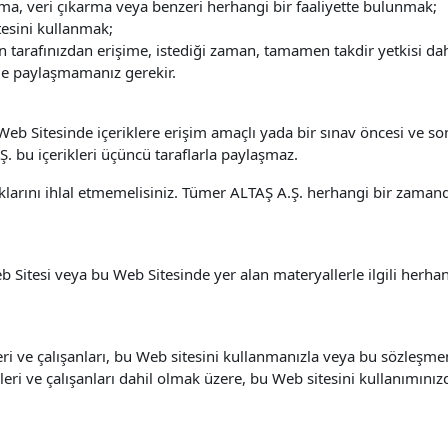
plama, veri çıkarma veya benzeri herhangi bir faaliyette bulunmak;
esini kullanmak;
arafınızdan erişime, istediği zaman, tamamen takdir yetkisi dahili
eyle paylaşmamanız gerekir.
eb Sitesinde içeriklere erişim amaçlı yada bir sınav öncesi ve so
. bu içerikleri üçüncü taraflarla paylaşmaz.
haklarını ihlal etmemelisiniz. Tümer ALTAŞ A.Ş. herhangi bir zama
 Sitesi veya bu Web Sitesinde yer alan materyallerle ilgili herha
eri ve çalışanları, bu Web sitesini kullanmanızla veya bu sözleş
eri ve çalışanları dahil olmak üzere, bu Web sitesini kullanımınız