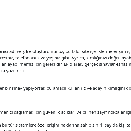
ıcı adı ve şifre oluşturursunuz; bu bilgi site içeriklerine erişim i
adresiniz, telefonunuz ve yaşınız gibi. Ayrıca, kimliğinizi doğrul
u anlayabilmemiz için gereklidir. Ek olarak, gerçek sınavlar esnası
za yazdırırız.
ğer bir sınav yapıyorsak bu amaçlı kullanırız ve adayın kimliğini do
menizi sağlamak için güvenlik açıkları ve bilinen zayıf noktalar içi
bu tür sistemlere özel erişim haklarına sahip sınırlı sayıda kişi tara