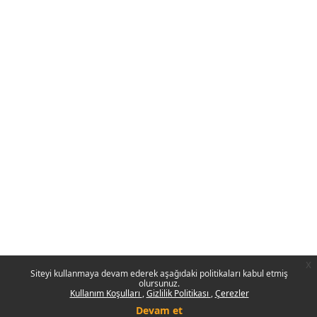
x
Siteyi kullanmaya devam ederek aşağıdaki politikaları kabul etmiş
olursunuz.
Kullanım Koşulları
Gizlilik Politikası
Çerezler
Devam et