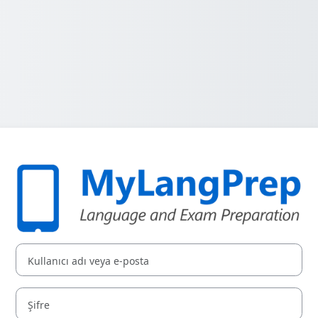
MyLangPrep say
Yeni hesap oluşturma adımına geç
Kullanıcı adı veya e-posta
Şifre