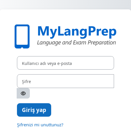
Ana içeriğe git
MyLangPrep say
Yeni hesap oluşturma adımına geç
Kullanıcı adı veya e-posta
Şifre
Giriş yap
Şifrenizi mi unuttunuz?