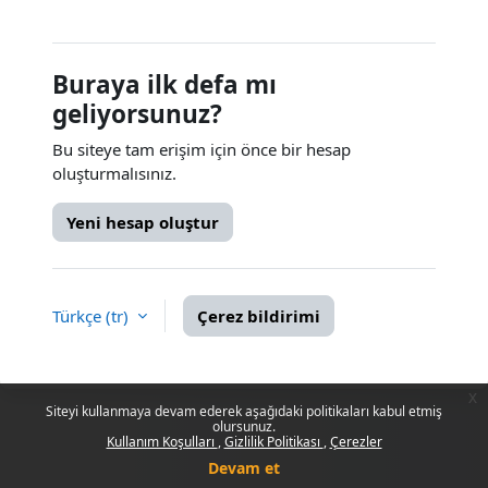
Buraya ilk defa mı
geliyorsunuz?
Bu siteye tam erişim için önce bir hesap
oluşturmalısınız.
Yeni hesap oluştur
Türkçe ‎(tr)‎
Çerez bildirimi
x
Siteyi kullanmaya devam ederek aşağıdaki politikaları kabul etmiş
olursunuz.
Kullanım Koşulları
Gizlilik Politikası
Çerezler
Devam et