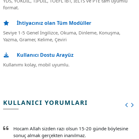
YDS, YÖKDİL, TIPDİL, TOEFL iBT, IELTS ve PTE tam uyumlu
format.
İhtiyacınız olan Tüm Modüller
Seviye 1-5 Genel İngilizce, Okuma, Dinleme, Konuşma,
Yazma, Gramer, Kelime, Çeviri
Kullanıcı Dostu Arayüz
Kullanımı kolay, mobil uyumlu.
KULLANICI YORUMLARI
Hocam Allah sizden razı olsun 15-20 günde böylesine
sonuç almak gerçekten inanılmaz.