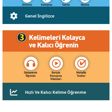
Genel İngilizce
Seviye 1-5 Genel İngilizce
Okuma, Dinleme, Konuşma, Yazma, Gramer,
Kelime, Çeviri
Demo İncele
Hızlı Ve Kalıcı Kelime Öğrenme
Hafıza teknikleriyle dinleyerek
Günlük konuşmalardan videolarla