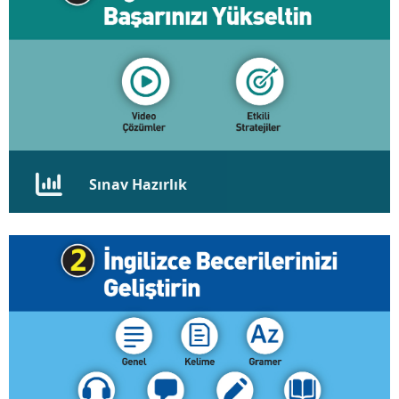
Sınav Hazırlık
YDS, YÖKDİL, TIPDİL,TOEFL iBT, IELTS Academic,
PTE Academic
Full Çalışma Programı ve en Etkili Stratejiler
Demo İncele