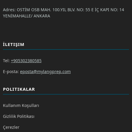
Adres: OSTİM OSB MAH. 100.YIL BLV. NO: 55 E İÇ KAPI NO: 14
YENİMAHALLE/ ANKARA
İLETIŞIM
Tel:
+905302380585
E-posta:
eposta@mylangprep.com
POLITIKALAR
Kullanım Koşulları
Gizlilik Politikası
Çerezler