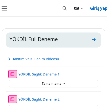
Ana içeriğe git
Giriş ya
Arama girişini değiştir
Yan panel
Bölüm anahatları
YÖKDİL Full Deneme
YÖKDİL
Tanıtım ve Kullanım Videosu
Genişlet
Sınav
YÖKDİL Sağlık Deneme 1
Tamamlama
Sınav
YÖKDİL Sağlık Deneme 2