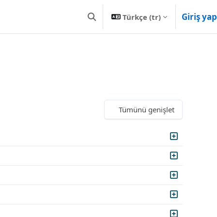
Giriş yap
Türkçe ‎(tr)‎
Arama girişini değiştir
Tümünü genişlet