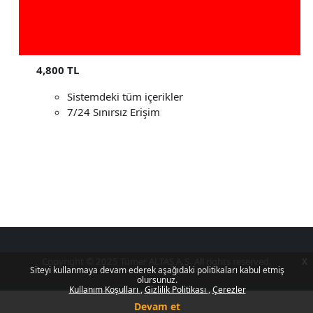
4,800 TL
Sistemdeki tüm içerikler
7/24 Sınırsız Erişim
Copyright © 2025 Tümer ALTAŞ A.Ş. All rights reserved.
x
Siteyi kullanmaya devam ederek aşağıdaki politikaları kabul etmiş
olursunuz.
Kullanım Koşulları
Gizlilik Politikası
Çerezler
Devam et