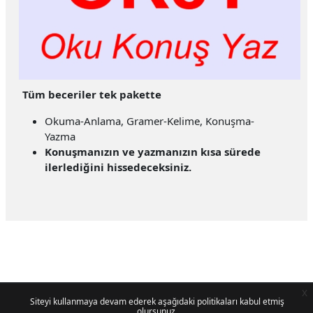
Tüm beceriler tek pakette
Okuma-Anlama, Gramer-Kelime, Konuşma-
Yazma
Konuşmanızın ve yazmanızın kısa sürede
ilerlediğini hissedeceksiniz.
x
Siteyi kullanmaya devam ederek aşağıdaki politikaları kabul etmiş
olursunuz.