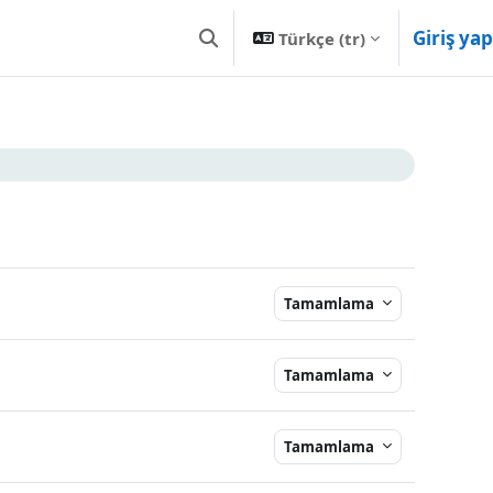
Giriş yap
Türkçe ‎(tr)‎
Arama girişini değiştir
Tamamlama
Tamamlama
Tamamlama