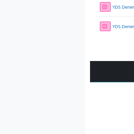
YDS Dene
YDS Dene