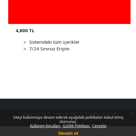
4,800 TL
Sistemdeki tüm içerikler
7/24 Sınırsız Erişim
Copyright © 2025 Tümer ALTAŞ A.Ş. All rights reserved.
x
Siteyi kullanmaya devam ederek aşağıdaki politikaları kabul etmiş
olursunuz.
Kullanım Koşulları
Gizlilik Politikası
Çerezler
Devam et