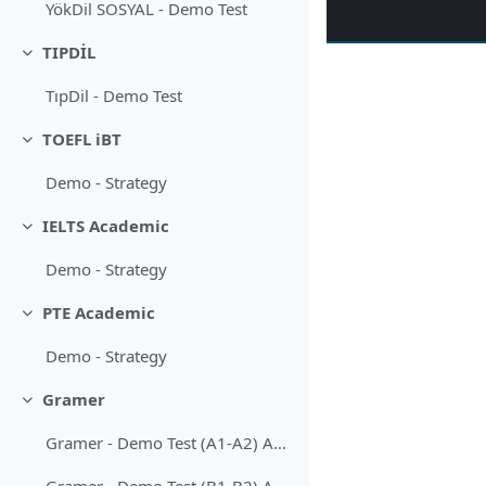
YökDil SOSYAL - Demo Test
TIPDİL
Daralt
TıpDil - Demo Test
TOEFL iBT
Daralt
Demo - Strategy
IELTS Academic
Daralt
Demo - Strategy
PTE Academic
Daralt
Demo - Strategy
Gramer
Daralt
Gramer - Demo Test (A1-A2) Articles