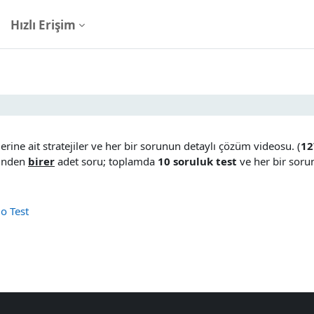
Hızlı Erişim
nahatları
erine ait stratejiler ve her bir sorunun detaylı çözüm videosu. (
12
ründen
birer
adet soru; toplamda
10 soruluk test
ve her bir sor
Sınav
o Test