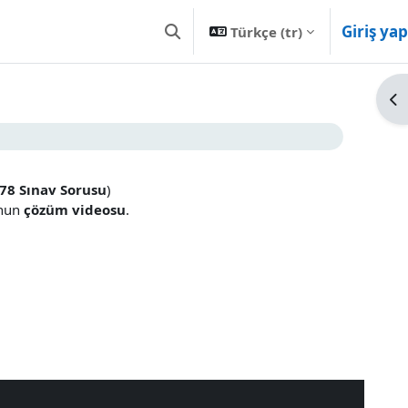
Giriş yap
Türkçe ‎(tr)‎
Arama girişini değiştir
Bl
78 Sınav Sorusu
)
unun
çözüm videosu
.