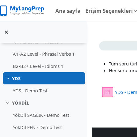
Ana içeriğe git
Genel İngilizce
Daralt
Ana sayfa
Erişim Seçenekleri
A1-A2 Level - I can / can't
A1-A2 Level - Vocabulary 1
A1-A2 Level - Phrases 1
Bölüm a
A1-A2 Level - Phrasal Verbs 1
Tüm soru türl
B2-B2+ Level - Idioms 1
Her soru tü
YDS
Daralt
YDS - Demo Test
YDS - Dem
YÖKDİL
Daralt
YökDil SAĞLIK - Demo Test
YökDil FEN - Demo Test