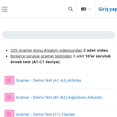
Ana içeriğe git
Giriş ya
Arama girişini değiştir
Yan panel
Bölüm anahatları
335 Gramer Konu Anlatım videosundan
2
adet video
.
Binlerce soruluk gramer testinden
3 adet
10'ar soruluk
örnek test (A1-C1 Seviye)
.
Sınav
Gramer - Demo Test (A1-A2) Articles
Sınav
Gramer - Demo Test (B1-B2) Adjectives Adverbs
Sınav
Gramer - Demo Test (C1) Clauses