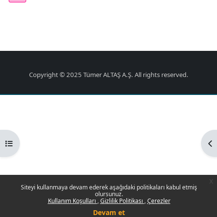
Copyright © 2025 Tümer ALTAŞ A.Ş. All rights reserved.
Kurs dizinini aç
Bl
x
Siteyi kullanmaya devam ederek aşağıdaki politikaları kabul etmiş
olursunuz.
Kullanım Koşulları
Gizlilik Politikası
Çerezler
Devam et