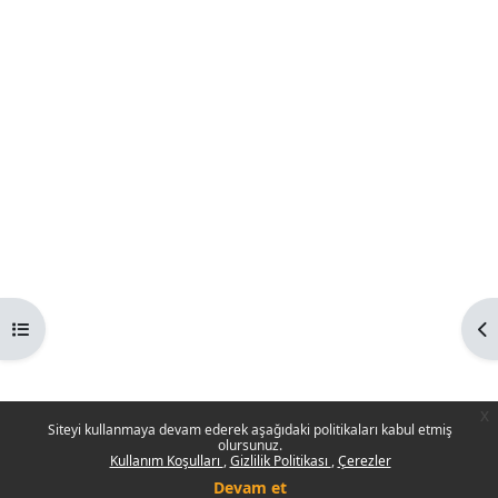
Kurs dizinini aç
Bl
x
Siteyi kullanmaya devam ederek aşağıdaki politikaları kabul etmiş
olursunuz.
Kullanım Koşulları
Gizlilik Politikası
Çerezler
Devam et