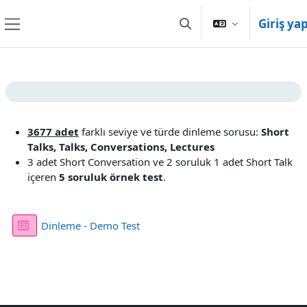
Ana içeriğe git
Giriş ya
Arama girişini değiştir
Yan panel
Bölüm anahatları
3677 adet
farklı seviye ve türde dinleme sorusu:
Short
Talks, Talks, Conversations, Lectures
3 adet Short Conversation ve 2 soruluk 1 adet Short Talk
içeren
5 soruluk örnek test
.
Sınav
Dinleme - Demo Test