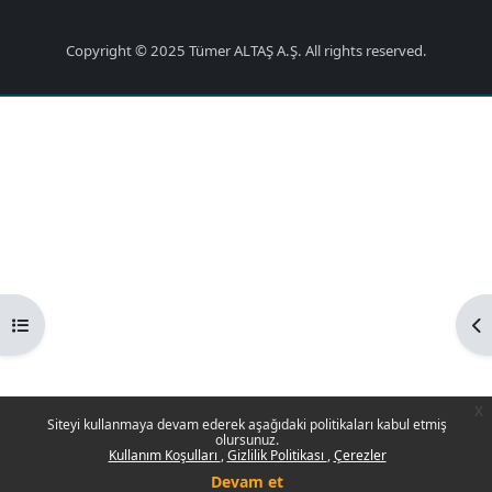
Copyright © 2025 Tümer ALTAŞ A.Ş. All rights reserved.
Kurs dizinini aç
Bl
x
Siteyi kullanmaya devam ederek aşağıdaki politikaları kabul etmiş
olursunuz.
Kullanım Koşulları
Gizlilik Politikası
Çerezler
Devam et