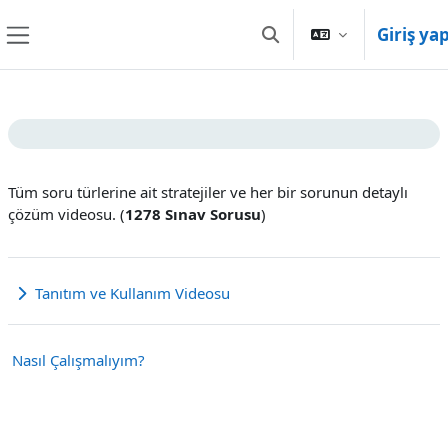
Ana içeriğe git
Giriş ya
Arama girişini değiştir
Yan panel
Bölüm anahatları
Tüm soru türlerine ait stratejiler ve her bir sorunun detaylı
çözüm videosu. (
1278 Sınav Sorusu
)
Tanıtım ve Kullanım Videosu
Genişlet
Nasıl Çalışmalıyım?