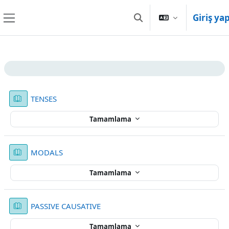
Ana içeriğe git
Giriş ya
Arama girişini değiştir
Yan panel
Bölüm anahatları
Kitap
TENSES
Tamamlama
Kitap
MODALS
Tamamlama
Kitap
PASSIVE CAUSATIVE
Tamamlama