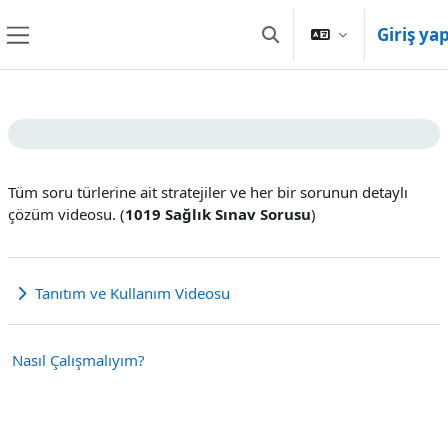
Ana içeriğe git
Giriş ya
Arama girişini değiştir
Yan panel
Bölüm anahatları
Tüm soru türlerine ait stratejiler ve her bir sorunun detaylı
çözüm videosu. (
1019 Sağlık Sınav Sorusu
)
Tanıtım ve Kullanım Videosu
Genişlet
Nasıl Çalışmalıyım?