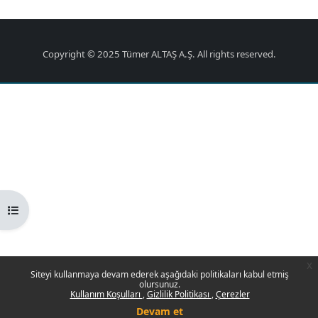
Copyright © 2025 Tümer ALTAŞ A.Ş. All rights reserved.
Kurs dizinini aç
x
Siteyi kullanmaya devam ederek aşağıdaki politikaları kabul etmiş
olursunuz.
Kullanım Koşulları
Gizlilik Politikası
Çerezler
Devam et