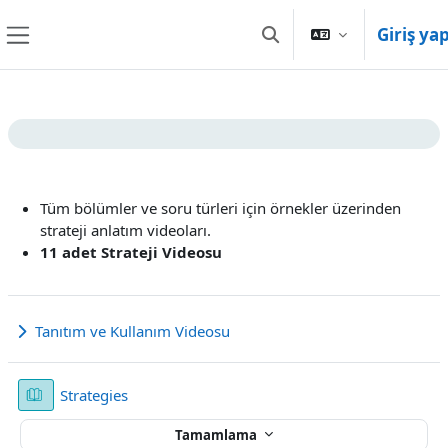
Ana içeriğe git
Giriş ya
Arama girişini değiştir
Yan panel
Bölüm anahatları
Tüm bölümler ve soru türleri için örnekler üzerinden
strateji anlatım videoları.
11 adet Strateji Videosu
Tanıtım ve Kullanım Videosu
Genişlet
Kitap
Strategies
Tamamlama