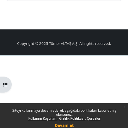
Copyright © 2025 Tümer ALTAŞ A.Ş. All rights reserved.
Kurs dizinini aç
x
Siteyi kullanmaya devam ederek aşağıdaki politikaları kabul etmiş
olursunuz.
Kullanım Koşulları
Gizlilik Politikası
Çerezler
Devam et