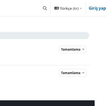
Giriş yap
Türkçe ‎(tr)‎
Arama girişini değiştir
Tamamlama
Tamamlama