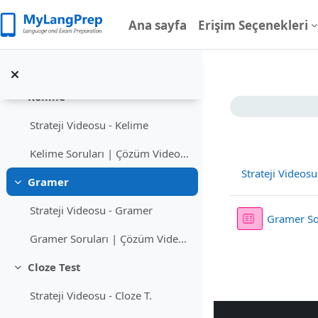
Ana içeriğe git
Tüm soru türlerine ait stratejiler ve her bir soru...
Ana sayfa
Erişim Seçenekleri
Tanıtım ve Kullanım Videosu
Nasıl Çalışmalıyım?
Kelime
Bölüm a
Daralt
Strateji Videosu - Kelime
Kelime Soruları | Çözüm Videoları
Strateji Videos
Gramer
Daralt
Strateji Videosu - Gramer
Gramer So
Gramer Soruları | Çözüm Videoları
Cloze Test
Daralt
Strateji Videosu - Cloze T.