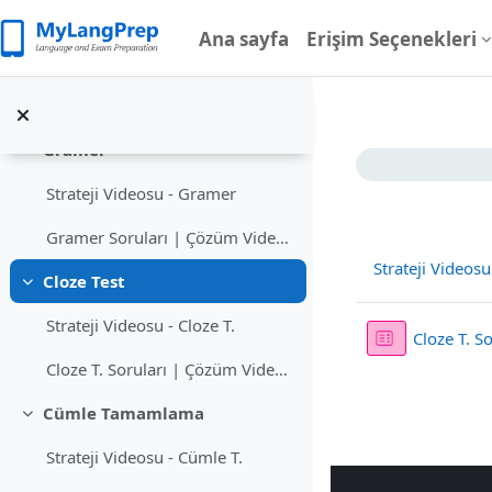
Ana içeriğe git
Kelime
Daralt
Ana sayfa
Erişim Seçenekleri
Strateji Videosu - Kelime
Kelime Soruları | Çözüm Videoları
Gramer
Bölüm a
Daralt
Strateji Videosu - Gramer
Gramer Soruları | Çözüm Videoları
Strateji Videosu
Cloze Test
Daralt
Strateji Videosu - Cloze T.
Cloze T. S
Cloze T. Soruları | Çözüm Videoları
Cümle Tamamlama
Daralt
Strateji Videosu - Cümle T.