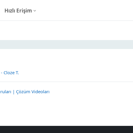
Hızlı Erişim
nahatları
 - Cloze T.
Sınav
oruları | Çözüm Videoları