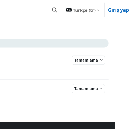
Giriş yap
Türkçe ‎(tr)‎
Arama girişini değiştir
Tamamlama
Tamamlama