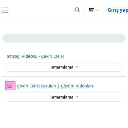
Ana içeriğe git
Giriş ya
Arama girişini değiştir
Yan panel
Bölüm anahatları
Strateji Videosu - Çeviri ENTR
Tamamlama
Sınav
Çeviri ENTR Soruları | Çözüm Videoları
Tamamlama