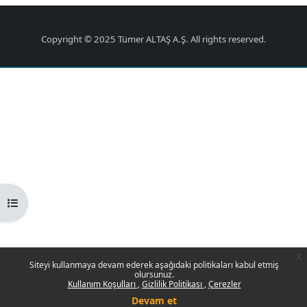
Copyright © 2025 Tümer ALTAŞ A.Ş. All rights reserved.
Kurs dizinini aç
x
Siteyi kullanmaya devam ederek aşağıdaki politikaları kabul etmiş
olursunuz.
Kullanım Koşulları
Gizlilik Politikası
Çerezler
Devam et