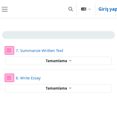
Ana içeriğe git
Giriş ya
Arama girişini değiştir
Yan panel
Bölüm anahatları
Sınav
7. Summarize Written Text
Tamamlama
Sınav
8. Write Essay
Tamamlama