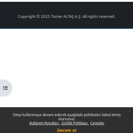
Copyright © 2025 Tümer ALTAŞ A.Ş. All rights reserved.
Kurs dizinini aç
x
Siteyi kullanmaya devam ederek aşağıdaki politikaları kabul etmiş
olursunuz.
Kullanım Koşulları
Gizlilik Politikası
Çerezler
Devam et