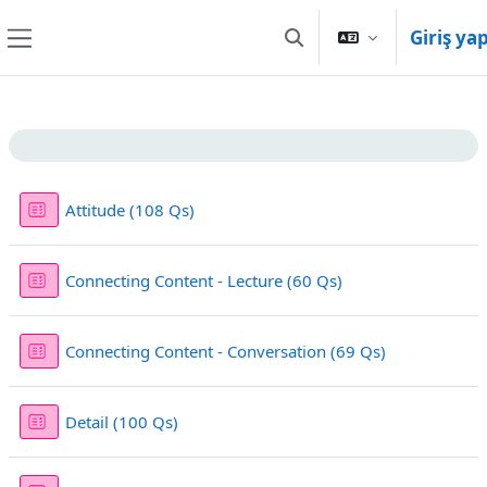
Ana içeriğe git
Giriş ya
Arama girişini değiştir
Yan panel
Bölüm anahatları
Sınav
Attitude (108 Qs)
Sınav
Connecting Content - Lecture (60 Qs)
Sınav
Connecting Content - Conversation (69 Qs)
Sınav
Detail (100 Qs)