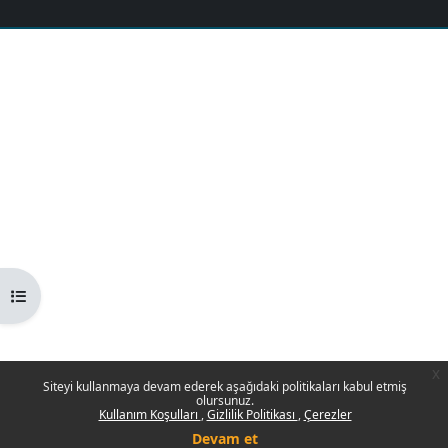
Kurs dizinini aç
x
Siteyi kullanmaya devam ederek aşağıdaki politikaları kabul etmiş
olursunuz.
Kullanım Koşulları
Gizlilik Politikası
Çerezler
Devam et