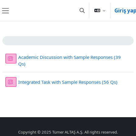
Ana içeriğe git
Giriş ya
Arama girişini değiştir
Yan panel
Bölüm anahatları
Academic Discussion with Sample Responses (39
Sınav
Qs)
Sınav
Integrated Task with Sample Responses (56 Qs)
Copyright © 2025 Tümer ALTAŞ A.Ş. All rights reserved.