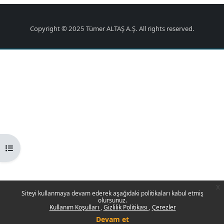
Copyright © 2025 Tümer ALTAŞ A.Ş. All rights reserved.
Kurs dizinini aç
x
Siteyi kullanmaya devam ederek aşağıdaki politikaları kabul etmiş
olursunuz.
Kullanım Koşulları
Gizlilik Politikası
Çerezler
Devam et