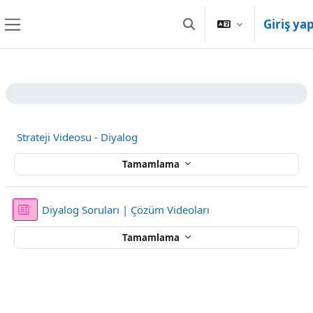
Ana içeriğe git
Giriş ya
Arama girişini değiştir
Yan panel
Bölüm anahatları
Strateji Videosu - Diyalog
Tamamlama
Sınav
Diyalog Soruları | Çözüm Videoları
Tamamlama